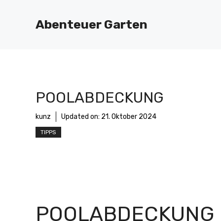
Zum
Inhalt
Abenteuer Garten
springen
POOLABDECKUNG
kunz
Updated on:
21. Oktober 2024
TIPPS
POOLABDECKUNG