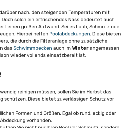
darüber nach, den steigenden Temperaturen mit
. Doch solch ein erfrischendes Nass bedeutet auch
ert einen großen Aufwand. Sei es Laub, Schmutz oder
eugen. Hierbei helfen
Poolabdeckungen
. Diese bieten
rs, die durch die Filteranlage ohne zusätzliche
en das
Schwimmbecken
auch im
Winter
angemessen
son wieder vollends einsatzbereit ist.
e
ufwendig reinigen müssen, sollen Sie im Herbst das
schützen. Diese bietet zuverlässigen Schutz vor
lichen Formen und Größen. Egal ob rund, eckig oder
de Abdeckung vorhanden.
chützen Sie nicht nur Ihren Pool vor Schmutz, sondern