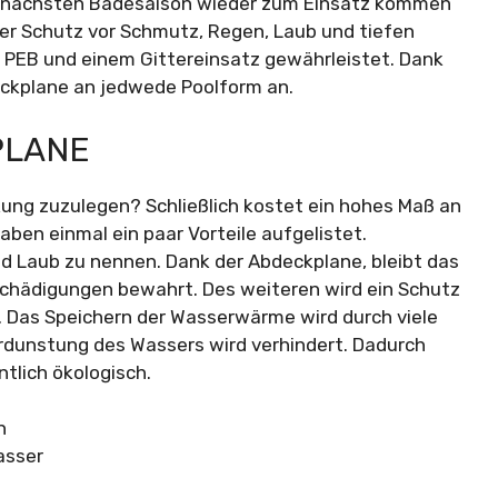
er nächsten Badesaison wieder zum Einsatz kommen
er Schutz vor Schmutz, Regen, Laub und tiefen
 PEB und einem Gittereinsatz gewährleistet. Dank
eckplane an jedwede Poolform an.
PLANE
kung zuzulegen? Schließlich kostet ein hohes Maß an
haben einmal ein paar Vorteile aufgelistet.
d Laub zu nennen. Dank der Abdeckplane, bleibt das
eschädigungen bewahrt. Des weiteren wird ein Schutz
t. Das Speichern der Wasserwärme wird durch viele
rdunstung des Wassers wird verhindert. Dadurch
tlich ökologisch.
n
asser