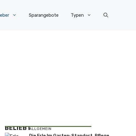
eber
Sparangebote
Typen
BELIEBT
ALLGEMEIN
Die Erle Im Garten: Standort, Pflege